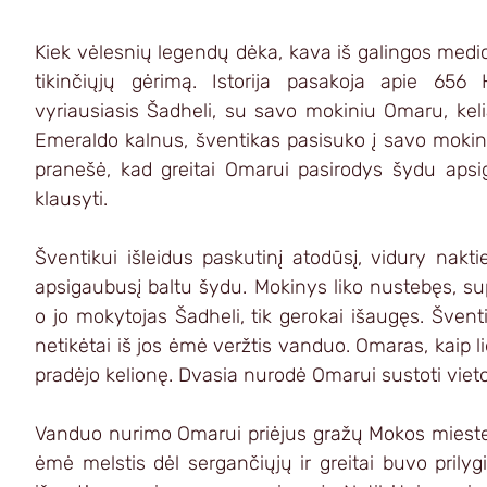
Kiek vėlesnių legendų dėka, kava iš galingos medic
tikinčiųjų gėrimą. Istorija pasakoja apie 65
vyriausiasis Šadheli, su savo mokiniu Omaru, keliav
Emeraldo kalnus, šventikas pasisuko į savo mokinį i
pranešė, kad greitai Omarui pasirodys šydu apsi
klausyti.
Šventikui išleidus paskutinį atodūsį, vidury nak
apsigaubusį baltu šydu. Mokinys liko nustebęs, sup
o jo mokytojas Šadheli, tik gerokai išaugęs. Šven
netikėtai iš jos ėmė veržtis vanduo. Omaras, kaip li
pradėjo kelionę. Dvasia nurodė Omarui sustoti vieto
Vanduo nurimo Omarui priėjus gražų Mokos miestel
ėmė melstis dėl sergančiųjų ir greitai buvo prily