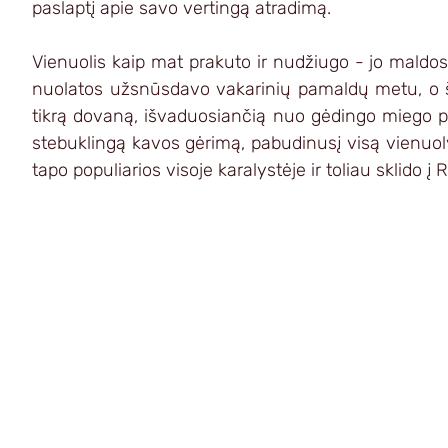
paslaptį apie savo vertingą atradimą.
Vienuolis kaip mat prakuto ir nudžiugo - jo maldos 
nuolatos užsnūsdavo vakarinių pamaldų metu, o š
tikrą dovaną, išvaduosiančią nuo gėdingo miego pr
stebuklingą kavos gėrimą, pabudinusį visą vienuolyn
tapo populiarios visoje karalystėje ir toliau sklido į 