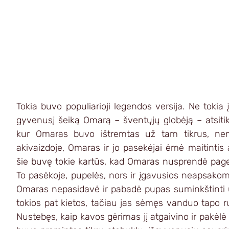
Tokia buvo populiarioji legendos versija. Ne tokia į
gyvenusį šeiką Omarą – šventųjų globėją – atsitikt
kur Omaras buvo ištremtas už tam tikrus, nem
akivaizdoje, Omaras ir jo pasekėjai ėmė maitintis a
šie buvę tokie kartūs, kad Omaras nusprendė pager
To pasėkoje, pupelės, nors ir įgavusios neapsakom
Omaras nepasidavė ir pabadė pupas suminkštinti u
tokios pat kietos, tačiau jas sėmęs vanduo tapo r
Nustebęs, kaip kavos gėrimas jį atgaivino ir pakėlė