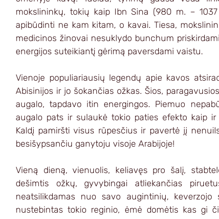
mokslininkų, tokių kaip Ibn Sina (980 m. – 103
apibūdinti ne kam kitam, o kavai. Tiesa, mokslininka
medicinos žinovai nesuklydo bunchum priskirdami me
energijos suteikiantį gėrimą paversdami vaistu.
Vienoje populiariausių legendų apie kavos atsira
Abisinijos ir jo šokančias ožkas. Šios, paragavusio
augalo, tapdavo itin energingos. Piemuo nepabū
augalo pats ir sulaukė tokio paties efekto kaip ir 
Kaldį pamiršti visus rūpesčius ir pavertė jį nenuil
besišypsančiu ganytoju visoje Arabijoje!
Vieną dieną, vienuolis, keliavęs pro šalį, stabt
dešimtis ožkų, gyvybingai atliekančias piruetu
neatsilikdamas nuo savo augintinių, keverzojo s
nustebintas tokio reginio, ėmė domėtis kas gi či