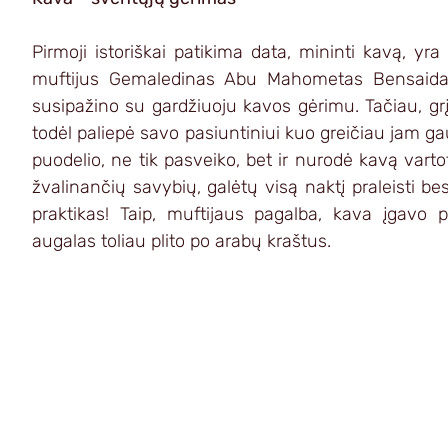
Pirmoji istoriškai patikima data, mininti kavą, y
muftijus Gemaledinas Abu Mahometas Bensaidas, 
susipažino su gardžiuoju kavos gėrimu. Tačiau, grįž
todėl paliepė savo pasiuntiniui kuo greičiau jam ga
puodelio, ne tik pasveiko, bet ir nurodė kavą varto
žvalinančių savybių, galėtų visą naktį praleisti bes
praktikas! Taip, muftijaus pagalba, kava įgavo
augalas toliau plito po arabų kraštus.