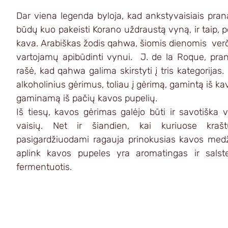
Dar viena legenda byloja, kad ankstyvaisiais prana
būdų kuo pakeisti Korano uždraustą vyną, ir taip, 
kava. Arabiškas žodis qahwa, šiomis dienomis  verč
vartojamų apibūdinti vynui.  J. de la Roque, pranc
rašė, kad qahwa galima skirstyti į tris kategorijas.
alkoholinius gėrimus, toliau į gėrimą, gamintą iš kavo
gaminamą iš pačių kavos pupelių.
Iš tiesų, kavos gėrimas galėjo būti ir savotiška
vaisių. Net ir šiandien, kai kuriuose kraštu
pasigardžiuodami ragauja prinokusias kavos medž
aplink kavos pupeles yra aromatingas ir salstel
fermentuotis.