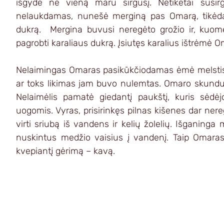
išgydė ne vieną maru sirgusį. Netikėtai susirg
nelaukdamas, nunešė merginą pas Omarą, tikėdam
dukrą.  Mergina buvusi neregėto grožio ir, kuo
pagrobti karaliaus dukrą. Įsiutęs karalius ištrėmė 
Nelaimingas Omaras pasikūkčiodamas ėmė melstis
ar toks likimas jam buvo nulemtas. Omaro skundu
Nelaimėlis pamatė giedantį paukštį, kuris sėdėj
uogomis. Vyras, prisirinkęs pilnas kišenes dar nere
virti sriubą iš vandens ir kelių žolelių. Išganinga 
nuskintus medžio vaisius į vandenį. Taip Omaras iš
kvepiantį gėrimą – kavą.