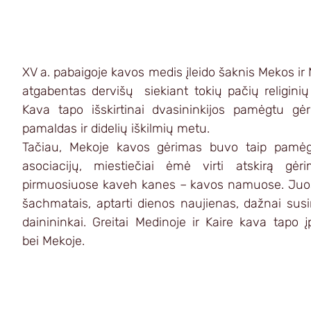
XV a. pabaigoje kavos medis įleido šaknis Mekos ir 
atgabentas dervišų  siekiant tokių pačių religinių 
Kava tapo išskirtinai dvasininkijos pamėgtu gė
pamaldas ir didelių iškilmių metu.
Tačiau, Mekoje kavos gėrimas buvo taip pamėgta
asociacijų, miestiečiai ėmė virti atskirą gėri
pirmuosiuose kaveh kanes – kavos namuose. Juose 
šachmatais, aptarti dienos naujienas, dažnai susir
dainininkai. Greitai Medinoje ir Kaire kava tapo 
bei Mekoje.