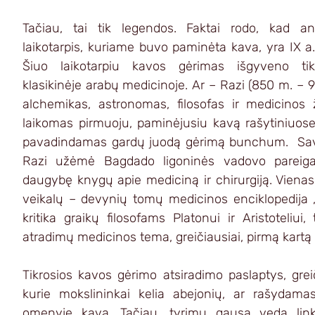
Tačiau, tai tik legendos. Faktai rodo, kad ank
laikotarpis, kuriame buvo paminėta kava, yra IX a.
Šiuo laikotarpiu kavos gėrimas išgyveno tikr
klasikinėje arabų medicinoje. Ar – Razi (850 m. – 91
alchemikas, astronomas, filosofas ir medicinos ž
laikomas pirmuoju, paminėjusiu kavą rašytiniuose 
pavadindamas gardų juodą gėrimą bunchum.  Savu
Razi užėmė Bagdado ligoninės vadovo pareigas
daugybę knygų apie mediciną ir chirurgiją. Vienas
veikalų – devynių tomų medicinos enciklopedija „a
kritika graikų filosofams Platonui ir Aristoteliui
atradimų medicinos tema, greičiausiai, pirmą kar
Tikrosios kavos gėrimo atsiradimo paslaptys, greič
kurie mokslininkai kelia abejonių, ar rašydama
omenyje kavą. Tačiau, tyrimų gausa veda link i