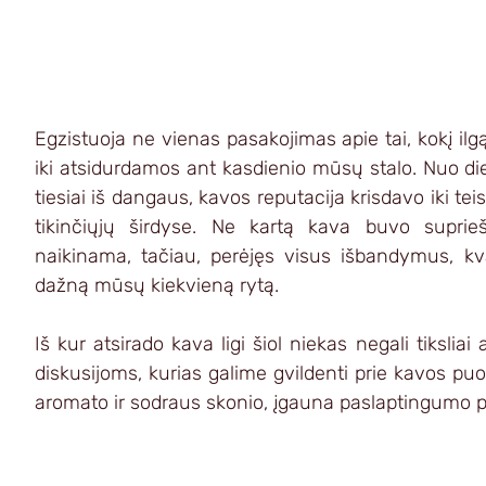
Egzistuoja ne vienas pasakojimas apie tai, kokį ilg
iki atsidurdamos ant kasdienio mūsų stalo. Nuo die
tiesiai iš dangaus, kavos reputacija krisdavo iki tei
tikinčiųjų širdyse. Ne kartą kava buvo suprieš
naikinama, tačiau, perėjęs visus išbandymus, k
dažną mūsų kiekvieną rytą.
Iš kur atsirado kava ligi šiol niekas negali tiksliai a
diskusijoms, kurias galime gvildenti prie kavos pu
aromato ir sodraus skonio, įgauna paslaptingumo p