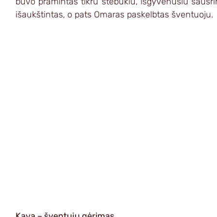
buvo pramintas tikru stebuklu, išgyvenusiu sausr
išaukštintas, o pats Omaras paskelbtas šventuoju.
Kava – šventųjų gėrimas