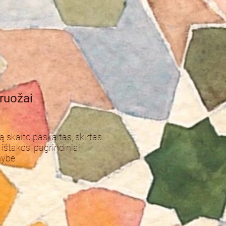
bruožai
 skaito paskaitas, skirtas
ištakos, pagrindiniai
nybė.