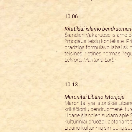
10.06
Kitatikiai islamo bendruomen
Šiandien Vakaruose islamo be
žmogaus teisių kontekste. Pr
pradžios formulavo labai skir
teisines ir etines normas, reg
Lektorė: Maritana Larbi
10.13
Maronitai Libano Istorijoje
Maronitai yra istoriškai Liba
krikščionių bendruomenė, turėj
Libane šiandien sudaro apie 2
kultūriniai bruožai, aptariant 
Libano kultūrinių simbolių su