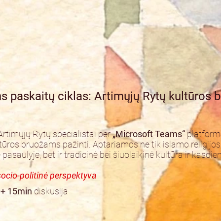
 paskaitų ciklas: Artimųjų Rytų kultūros 
rtimųjų Rytų specialistai per
„Microsoft Teams“
platformą
ūros bruožams pažinti. Aptariamos ne tik islamo religijos 
pasaulyje, bet ir tradicinė bei šiuolaikinė kultūra ir kasdie
socio-politinė perspektyva
 + 15min
diskusija