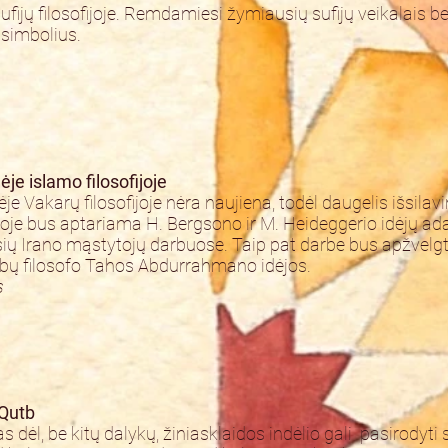
ijų filosofijoje. Remdamiesi žymiausių sufijų veikalais be
 simbolius.
je islamo filosofijoje
je Vakarų filosofijoje nėra naujiena, todėl daugelis išsila
je bus aptariama H. Bergsono ir M. Heideggerio idėjų ada
ių Irano mąstytojų darbuose. Taip pat darbe bus apžvelg
abų filosofo Tahos Abdurrahmano idėjos.
s
 Qutb
 dėl, be kitų dalykų, žiniasklaidos indėlio gali pasirodyt