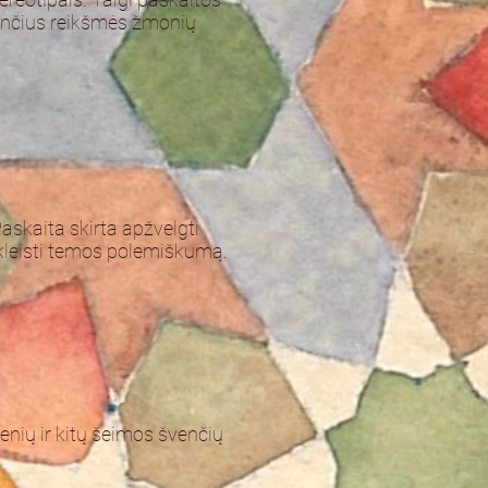
urinčius reikšmės žmonių
askaita skirta apžvelgti
skleisti temos polemiškumą.
ienių ir kitų šeimos švenčių