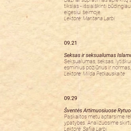
tikslas - išsiaiškinti būding
elgesiui šeimoje.
Lektorė: Maritana Larbi
09.21
Seksas ir seksualumas Islamo
Seksualumas, seksas, lytiškum
esminius požiūrius ir normas
Lektorė: Milda Petkauskaitė
09.29
Šventės Artimuosiuose Rytu
Paskaitos metu aptarsime relig
ypatybes. Analizuosime skirtu
Lektorė: Safija Larbi