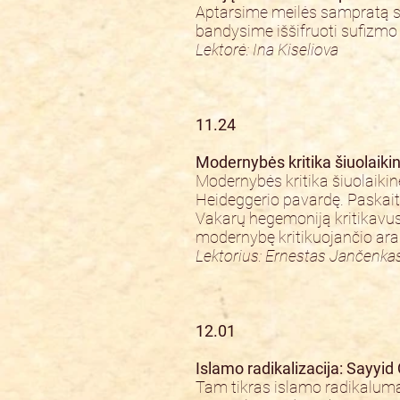
Aptarsime meilės sampratą suf
bandysime iššifruoti sufizmo
Lektorė: Ina Kiseliova
11.24
Modernybės kritika šiuolaikinė
Modernybės kritika šiuolaikinė
Heideggerio pavardę. Paskaito
Vakarų hegemoniją kritikavus
modernybę kritikuojančio ar
Lektorius: Ernestas Jančenka
12.01
Islamo radikalizacija: Sayyid
Tam tikras islamo radikalumas