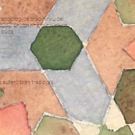
 sociologijos pradininku dėl
studijose. Ibn Khalduno idėjos
o būdą.
 autentiškas tradicijas.
je.