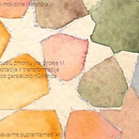
i moksline literatūra
vinusių žmonių yra girdėję M.
ptacija ir transformacija
tos garsiausio nūdienos
i savaime suprantamas. Ar iš