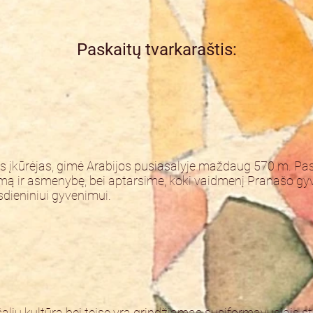
Paskaitų tvarkaraštis:
s įkūrėjas, gimė Arabijos pusiasalyje maždaug 570 m. Pa
ir asmenybę, bei aptarsime, koki vaidmenį Pranašo gyv
dieniniui gyvenimui.
alių kultūrą bei teisę yra grindžiamas susiformavusiais st