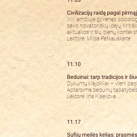
Civilizacijų raidą pagal pirmą
XIV amžiuje gyvenęs sociologa
savo novatoriškų idėjų, kritiš
aktualios ir šių dienų kontek
Lektorė: Milda Petkauskaitė
11.10
Beduinai: tarp tradicijos ir ši
Dykumų klajokliai – vieni pasl
Aptarsime beduinų tapatybės p
Lektorė: Ina Kiseliova
11.17
Sufijų meilės kelias: prasmės 