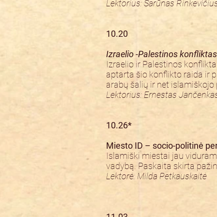
Lektorius: Šarūnas Rinkevičiu
10.20
Izraelio -Palestinos konfliktas
Izraelio ir Palestinos konflik
aptarta šio konflikto raida ir
arabų šalių ir net islamiškojo
Lektorius: Ernestas Jančenka
10.26*
Miesto ID – socio-politinė p
Islamiški miestai jau viduram
vadybą. Paskaita skirta pažinč
Lektorė: Milda Petkauskaitė
11.03