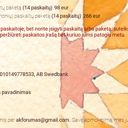
itų paketą
(14 paskaitų)
:
98 eur
 žmonių) paskaitų paketą
(14 paskaitų)
:
266 eur
paskaitoje, bet norite įsigyti paskaitą arba paketą, suteik
peržiūrėti paskaitos įrašą bet kuriuo jums patogiu metu.
010149778533, AB Swedbank
s pavadinimas
umis per
akforumas@gmail.com
.
Gavę apmokėjimą, mes j