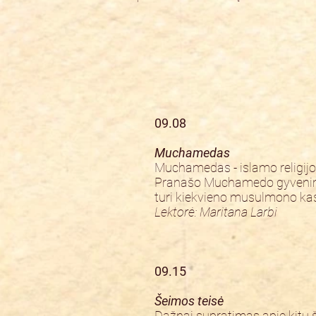
09.08
Muchamedas
Muchamedas - islamo religijo
Pranašo Muchamedo gyvenimą 
turi kiekvieno musulmono kas
Lektorė: Maritana Larbi
09.15
Šeimos teisė
Dažnai supratimas apie kitų š