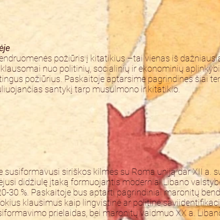
ėje
ndruomenės požiūris į kitatikius –tai vienas iš dažniaus
iklausomai nuo politinių, socialinių ir ekonominių aplink
tingus požiūrius. Paskaitoje aptarsime pagrindines šiai t
uliuojančias santykį tarp musulmono ir kitatikio.
ne susiformavusi siriškos kilmės su Roma uniją dar XII a. s
usi didžiulę įtaką formuojantis moderniai Libano valstybei
0-30 %. Paskaitoje bus aptarti pagrindiniai maronitų bend
tokius klausimus kaip lingvistinė ar politinė saviidentifikaci
siformavimo prielaidas, bei maronitų vaidmuo XX a. Libano