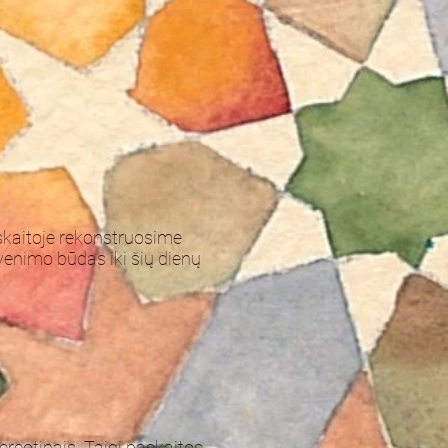
skaitoje rekonstruosime
enimo būdas iki šių dienų
ereotipais. Taigi paskaitos