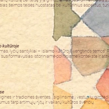
iausias šeimos teisės nuostatas bei kultūrinius aspektus, t
 kultūroje
as, lyčių santykiai – islamo kultūroje vengtinos temos. P
, susiformavusias istoriniame-politiniame kontekste ir at
ose
ines ir tradicines šventes. Įsigilinsime į vestuvių, gimtad
mus tarp artimųjų rytų ir vakarų kultūros švenčių.