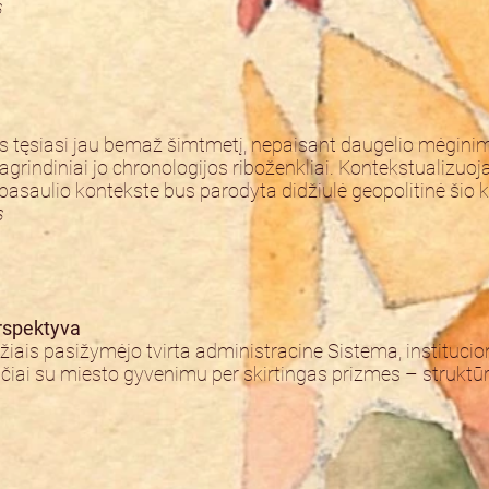
s
tas tęsiasi jau bemaž šimtmetį, nepaisant daugelio mėginimų
 pagrindiniai jo chronologijos riboženkliai. Kontekstualizuo
 pasaulio kontekste bus parodyta didžiulė geopolitinė šio k
s
erspektyva
žiais pasižymėjo tvirta administracine Sistema, institucion
iai su miesto gyvenimu per skirtingas prizmes – struktūrinę