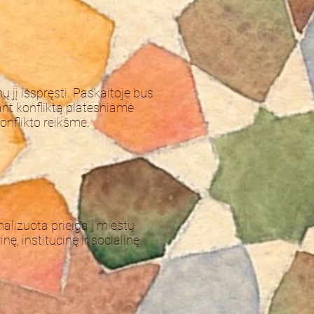
 jį išspręsti. Paskaitoje bus
jant konfliktą platesniame
onflikto reikšmė.
alizuota prieiga į miestų
, institucinę ir socialinę.