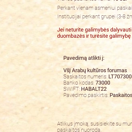
Perkant vienam asmeniui paska
Institucijai perkant grupei (3-8
Jei neturite galimybės dalyvauti 
duombazės ir turėsite galimybę 
Pavedimą atlikti į:
VšĮ Arabų kultūros forumas
Saskaitos numeris:
LT707300
Banko kodas:
73000
SWIFT:
HABALT22
Pavedimo paskirtis:
Paskaito
Atlikus įmoką, susisiekite su m
paskaitos nuorodą.