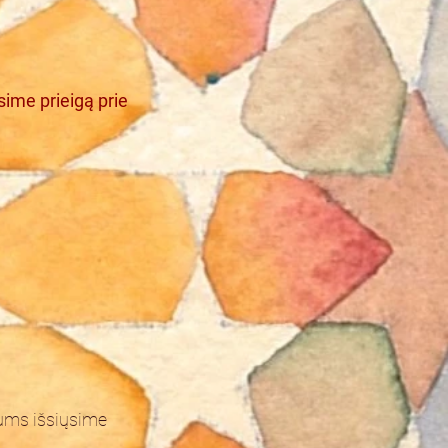
sime prieigą prie
ums išsiųsime