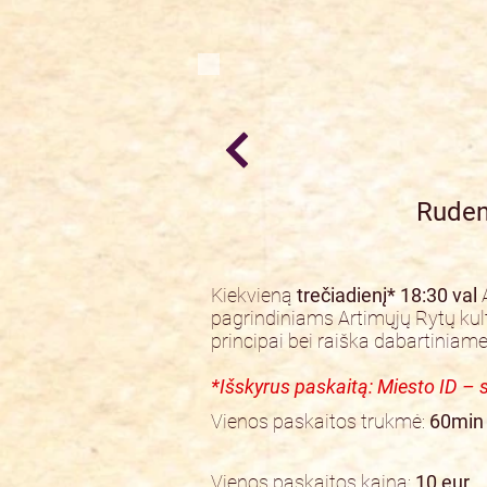
Rudens
Kiekvieną
trečiadienį* 18:30 val
A
pagrindiniams Artimųjų Rytų kult
principai bei raiška dabartiniame 
*Išskyrus paskaitą: Miesto ID – 
Vienos paskaitos trukmė:
60min
Vienos paskaitos kaina:
10 eur