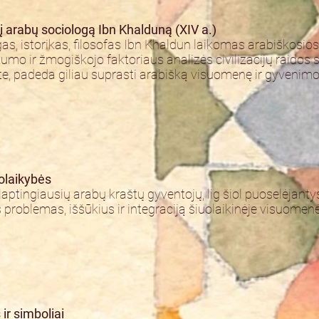
jį arabų sociologą Ibn Khalduną (XIV a.)
s, istorikas, filosofas Ibn Khaldun laikomas arabiškosios
kumo ir žmogiškojo faktoriaus analizės civilizacijų raidos 
ste, padeda giliau suprasti arabišką visuomenę ir gyvenim
uolaikybės
aptingiausių arabų kraštų gyventojų, lig šiol puoselėjantys
roblemas, iššūkius ir integraciją šiuolaikinėje visuomenė
ir simboliai