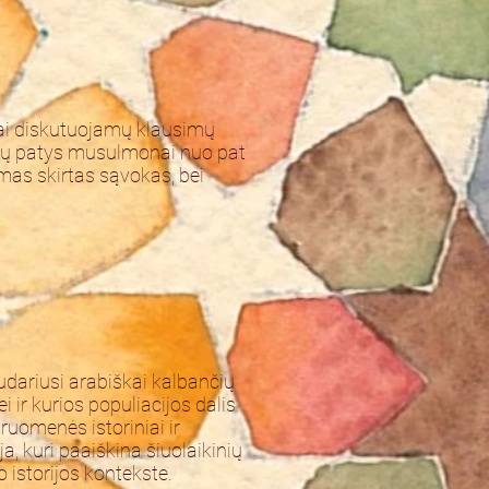
iai diskutuojamų klausimų
ybių patys musulmonai nuo pat
emas skirtas sąvokas, bei
udariusi arabiškai kalbančių
 ir kurios populiacijos dalis
ruomenės istoriniai ir
ja, kuri paaiškina šiuolaikinių
 istorijos kontekste.