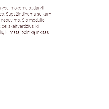
daryba, mokoma sudaryti
ties. Supažindinama su kam
ar nebuvimo. Šio modulio
 bei skaitvardžius iki
ų klimatą, politiką ir kitas