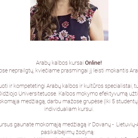
Arabų kalbos kursai
Online!
e neprailgtų, kviečiame prasmingai jį leisti mokantis Ar
ikuoti ir kompetetingi Arabų kalbos ir kultūros specialistai,
o Didžiojo Universitetuose. Kalbos mokymo efektyvumą užtik
 mokomąja medžiagą, darbu mažose grupėse (iki 5 studentų)
individualiam kursui.
kursus gaunate mokomąją medžiagą ir Dovanų - Lietuvių-A
pasikalbėjimų žodyną: