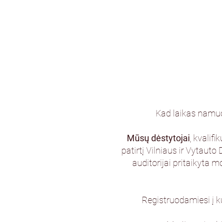
Kad laikas namuos
Mūsų dėstytojai
, kvalif
patirtį Vilniaus ir Vytaut
auditorijai pritaikyta
Registruodamiesi į 