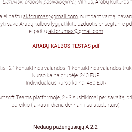
i:
Lietuviški-arabiški pasikalbėjimai,
Vilnius, Arabų kultūros
ta el paštu
akforumas@gmail.com
, nurodant vardą, pavard
ti savo Arabų kalbos lygį, atlikite užduotis prisegtame pdf. 
el.paštu
akforumas@gmail.com
ARABŲ KALBOS TESTAS pdf
is: 24 kontaktinės valandos. 1 kontaktinės valandos tr
Kurso kaina grupėje: 240 EUR
Individualaus kurso kaina: 480 EUR
rosoft Teams platformoje, 2 - 3 susitikimai per savaitę, 
poreikio (laikas ir diena derinami su studentais).
Nedaug pažengusiųjų A 2.2