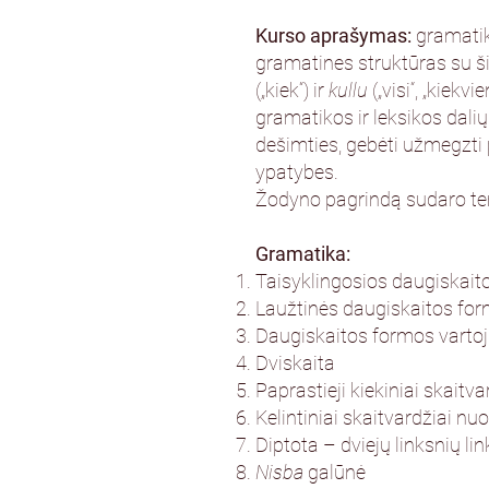
Kurso aprašymas:
gramatik
gramatines struktūras su š
(„kiek“) ir
kullu
(„visi“, „kiek
gramatikos ir leksikos dalių
dešimties, gebėti užmegzti po
ypatybes.
Žodyno pagrindą sudaro temo
Gramatika:
Taisyklingosios daugiskait
Laužtinės daugiskaitos form
Daugiskaitos formos varto
Dviskaita
Paprastieji kiekiniai skaitva
Kelintiniai skaitvardžiai nuo
Diptota – dviejų linksnių li
Nisba
galūnė