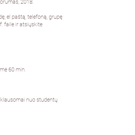
 forumas, 2018.
ę, el paštą, telefoną, grupę
faile ir atsiųskite
ukmė 60 min.
priklausomai nuo studentų