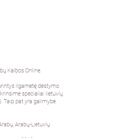
abų Kalbos Online.
 turintys ilgametę dėstymo
rinsime specialiai lietuvių
. Taip pat yra galimybė
rabų, Arabų-Lietuvių