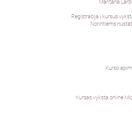
Maritana Larb
Registracija į kursus vyks
Norintiems nustaty
Kurso apimt
Kursas vyksta online Mic