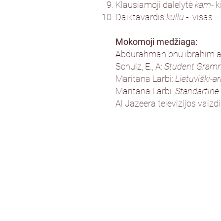
Klausiamoji dalelytė
kam
- k
Daiktavardis
kullu
- visas – 
Mokomoji medžiaga:
Abdurahman bnu ibrahim a
Schulz, E., A:
Student Gramm
Maritana Larbi:
Lietuviški-a
Maritana Larbi:
Standartinė
Al Jazeera televizijos vaiz