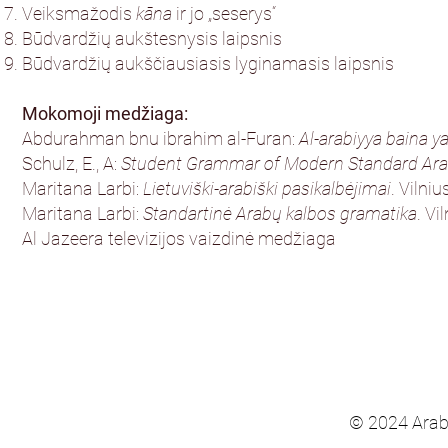
Veiksmažodis
kāna
ir jo „seserys“
Būdvardžių aukštesnysis laipsnis
Būdvardžių aukščiausiasis lyginamasis laipsnis
Mokomoji medžiaga:
Abdurahman bnu ibrahim al-Furan:
Al-arabiyya baina y
Schulz, E., A:
Student Grammar of Modern Standard Ara
Maritana Larbi:
Lietuviški-arabiški pasikalbėjimai
. Vilni
Maritana Larbi:
Standartinė Arabų kalbos gramatika
. Vi
Al Jazeera televizijos vaizdinė medžiaga
© 2024 Arab