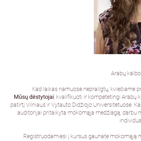
Arabų kalbo
Kad laikas namuose neprailgtų, kviečiame pr
Mūsų dėstytojai
, kvalifikuoti ir kompetetingi Arabų 
patirtį Vilniaus ir Vytauto Didžiojo Universitetuose.
auditorijai pritaikyta mokomąja medžiagą, darbu m
individu
Registruodamiesi į kursus gaunate mokomąją me