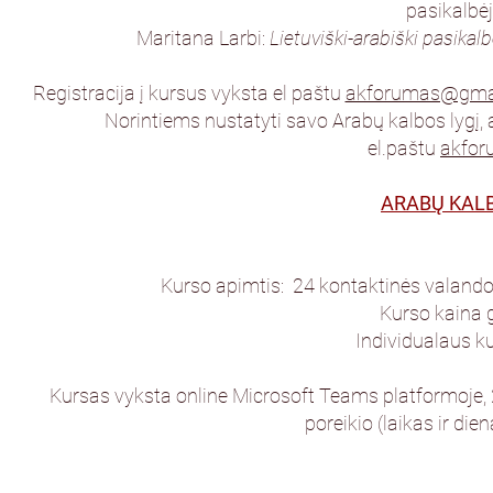
pasikalbė
Maritana Larbi:
Lietuviški-arabiški pasikal
Registracija į kursus vyksta el paštu
akforumas@gma
Norintiems nustatyti savo Arabų kalbos lygį, at
el.paštu
akfo
ARABŲ KALB
Kurso apimtis: 24 kontaktinės valando
Kurso kaina 
Individualaus k
Kursas vyksta online Microsoft Teams platformoje, 2
poreikio (laikas ir di