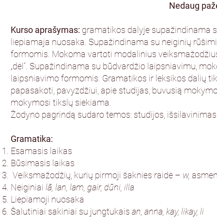
Nedaug paže
Kurso aprašymas:
gramatikos dalyje supažindinama s
liepiamaja nuosaka. Supažindinama su neiginių rūšimis
formomis. Mokoma vartoti modalinius veiksmažodžius, su
„dėl“. Supažindinama su būdvardžio laipsniavimu, mok
laipsniavimo formomis. Gramatikos ir leksikos dalių ti
papasakoti, pavyzdžiui, apie studijas, buvusią mokymo į
mokymosi tikslų siekiama.
Žodyno pagrindą sudaro temos: studijos, išsilavinimas
Gramatika:
Esamasis laikas
Būsimasis laikas
Veiksmažodžių, kurių pirmoji šaknies raidė –
w,
asmen
Neiginiai
lā, lan, lam, gair, dūni, illa
Liepiamoji nuosaka
Šalutiniai sakiniai su jungtukais
an, anna, kay, likay, li