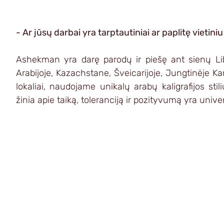
- Ar jūsų darbai yra tarptautiniai ar paplitę vietin
Ashekman yra darę parodų ir piešę ant sienų Lib
Arabijoje, Kazachstane, Šveicarijoje, Jungtinėje Ka
lokaliai, naudojame unikalų arabų kaligrafijos stil
žinia apie taiką, toleranciją ir pozityvumą yra univer