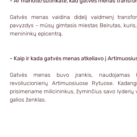
- Ar manote/sutinkate, kad gatvės menas transfor
Gatvės menas vaidina didelį vaidmenį transfor
pavyzdys - mūsų gimtasis miestas Beirutas, kuris, po
menininkų epicentrą.
- Kaip ir kada gatvės menas atkeliavo į Artimuosi
Gatvės menas buvo įrankis, naudojamas kar
revoliucionierių Artimuosiuose Rytuose. Kadang
prisimename milicininkus, žyminčius savo lyderių va
galios ženklas. 