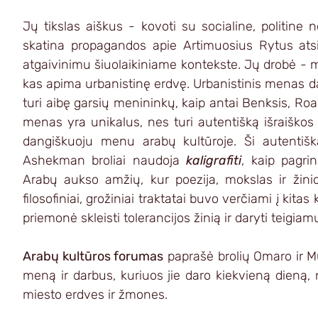
Jų tikslas aiškus - kovoti su socialine, politine n
skatina propagandos apie Artimuosius Rytus atsir
atgaivinimu šiuolaikiniame kontekste. Jų drobė - mi
kas apima urbanistinę erdvę. Urbanistinis menas dab
turi aibę garsių menininkų, kaip antai Benksis, Roa,
menas yra unikalus, nes turi autentišką išraiškos fo
dangiškuoju menu arabų kultūroje. Ši autentiš
Ashekman broliai naudoja 
kaligrafiti
, kaip pagrin
Arabų aukso amžių, kur poezija, mokslas ir žinios 
filosofiniai, grožiniai traktatai buvo verčiami į kitas 
priemonė skleisti tolerancijos žinią ir daryti teigia
Arabų kultūros forumas
 paprašė brolių Omaro ir M
meną ir darbus, kuriuos jie daro kiekvieną dieną,
miesto erdves ir žmones.