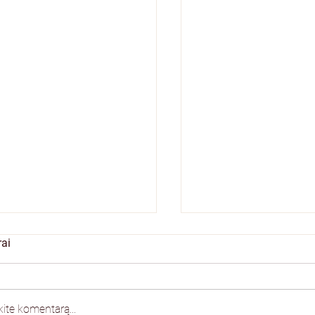
ai
ite komentarą...