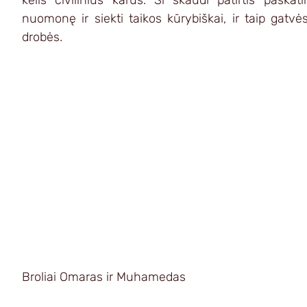
kelis civilinius karus. Ši skaudi patirtis paskati
nuomonę ir siekti taikos kūrybiškai, ir taip gatvė
drobės. 
Broliai Omaras ir Muhamedas