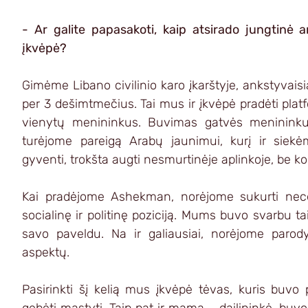
- Ar galite papasakoti, kaip atsirado jungtinė 
įkvėpė?
Gimėme Libano civilinio karo įkarštyje, ankstyvaisi
per 3 dešimtmečius. Tai mus ir įkvėpė pradėti platfor
vienytų menininkus. Buvimas gatvės menininku 
turėjome pareigą Arabų jaunimui, kurį ir siekėm
gyventi, trokšta augti nesmurtinėje aplinkoje, be ko
Kai pradėjome Ashekman, norėjome sukurti necen
socialinę ir politinę poziciją. Mums buvo svarbu ta
savo paveldu. Na ir galiausiai, norėjome parody
aspektų. 
Pasirinkti šį kelią mus įkvėpė tėvas, kuris buvo p
gebėti mąstyti. Taip pat ir mama - dailininkė, buv