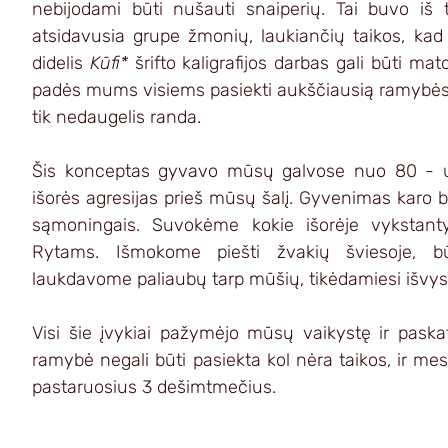
nebijodami būti nušauti snaiperių. Tai buvo iš 
atsidavusia grupe žmonių, laukiančių taikos, kad
didelis 
Kūfi* 
šrifto kaligrafijos darbas gali būti mat
padės mums visiems pasiekti aukščiausią ramybės f
tik nedaugelis randa. 
Šis konceptas gyvavo mūsų galvose nuo 80 - ųjų
išorės agresijas prieš mūsų šalį. Gyvenimas karo b
sąmoningais. Suvokėme kokie išorėje vykstantys
Rytams. Išmokome piešti žvakių šviesoje, b
laukdavome paliaubų tarp mūšių, tikėdamiesi išvyst
Visi šie įvykiai pažymėjo mūsų vaikystę ir paska
ramybė negali būti pasiekta kol nėra taikos, ir me
pastaruosius 3 dešimtmečius. 