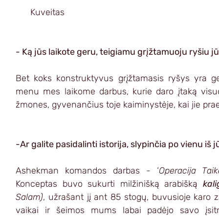
      Kuveitas
- Ką jūs laikote geru, teigiamu grįžtamuoju ryšiu 
Bet koks konstruktyvus grįžtamasis ryšys yra ge
menu mes laikome darbus, kurie daro įtaką visuo
žmones, gyvenančius toje kaiminystėje, kai jie praein
-Ar galite pasidalinti istorija, slypinčia po vienu iš
Ashekman komandos darbas - ‘
Operacija Taik
Konceptas buvo sukurti milžinišką arabišką 
kali
Salam)
, užrašant jį ant 85 stogų, buvusioje karo z
vaikai ir šeimos mums labai padėjo savo įsitra