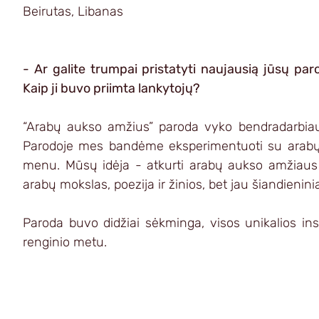
Beirutas, Libanas
- Ar galite trumpai pristatyti naujausią jūsų pa
Kaip ji buvo priimta lankytojų?
“Arabų aukso amžius” paroda vyko bendradarbiauj
Parodoje mes bandėme eksperimentuoti su arabų ka
menu. Mūsų idėja - atkurti arabų aukso amžiaus 
arabų mokslas, poezija ir žinios, bet jau šiandienin
Paroda buvo didžiai sėkminga, visos unikalios inst
renginio metu. 