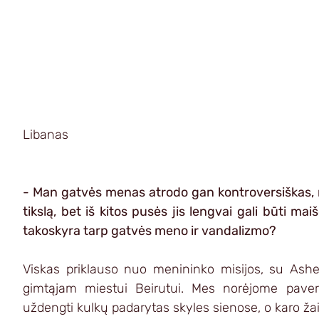
Libanas
- Man gatvės menas atrodo gan kontroversiškas, nes
tikslą, bet iš kitos pusės jis lengvai gali būti m
takoskyra tarp gatvės meno ir vandalizmo?
Viskas priklauso nuo menininko misijos, su Ash
gimtąjam miestui Beirutui. Mes norėjome pavers
uždengti kulkų padarytas skyles sienose, o karo ža