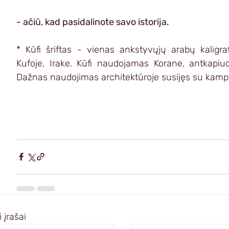
- ačiū, kad pasidalinote savo istorija.
* Kūfi šriftas - vienas ankstyvųjų arabų kaligra
Kufoje, Irake. Kūfi naudojamas Korane, antkapiu
Dažnas naudojimas architektūroje susijęs su kampuot
 įrašai