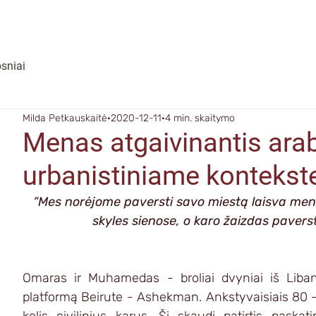
psniai
Milda Petkauskaitė
2020-12-11
4 min. skaitymo
Menas atgaivinantis arab
urbanistiniame kontekst
“Mes norėjome paversti savo miestą laisva meno
skyles sienose, o karo žaizdas pavers
Omaras ir Muhamedas - broliai dvyniai iš Liban
platformą Beirute - Ashekman. Ankstyvaisiais 80 - a